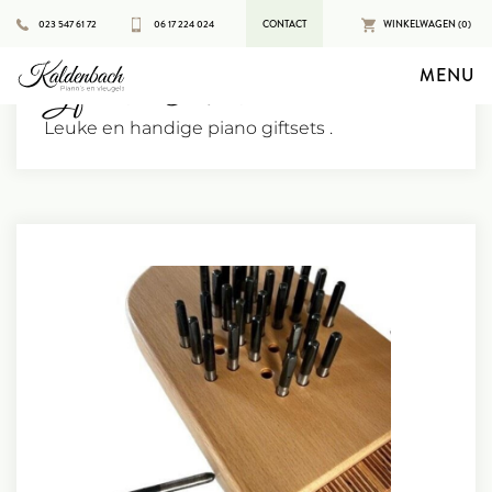
023 547 61 72
06 17 224 024
CONTACT
WINKELWAGEN (0)
MENU
Gifts and Presents
Leuke en handige piano giftsets .