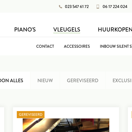
023 547 61 72
06 17 224 024
PIANO'S
VLEUGELS
HUURKOPE
CONTACT
ACCESSOIRES
INBOUW SILENT 
OON ALLES
NIEUW
GEREVISEERD
EXCLUSI
GEREVISEERD