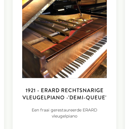
Roestvrije nickel
een kwaliteitsvolle
De FEURICH 179 - D
basklank en een la
De traditionele F
optimale overdrach
Innovatief Feurich
verblindende LED 
Standaard uitgeru
een soft-fall syst
zwarte toetsen.
Optioneel uitgeru
pédale harmonique
mogelijk maakt. He
absoluut een meer
1921 - ERARD RECHTSNARIGE
harmonique vindt
Meerprijs Zwart H
VLEUGELPIANO -'DEMI-QUEUE'
messing) + € 200,
Noten Satijn € 50
Een fraai gerestaureerde ERARD
vleugelpiano
ZELF ERVAREN?
"Bent u benieuwd hoe de
praktijk speelt en klink