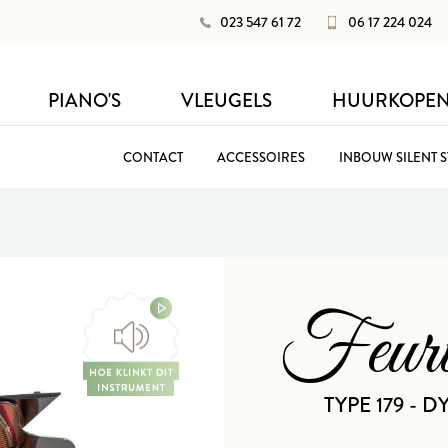
023 547 61 72
06 17 224 024
PIANO'S
VLEUGELS
HUURKOPE
CONTACT
ACCESSOIRES
INBOUW SILENT 
Feuri
TYPE 179 - D