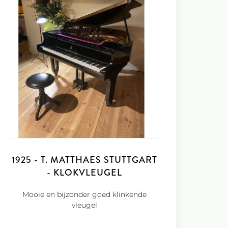
coated
Paulello
snaren staan garant voor
 heldere klank.
ynamic II heeft een mooie, volle
nge sustain.
EURICH lessenaar is ontworpen voor een
t van klank.
-design: een geïntegreerde , niet-
lamp, ingebouwd in de lessenaar.
st met onder andere extra grote wielen,
eem in de klavierklep en echte houten
st met een vierde pedaal, de zogeheten
, die een heel nieuwe wereld van klanken
t effect is een natuurlijke 'reverb' wat
waarde is . Een exemplaar mét pédale
1925 - T. MATTHAES STUTTGART
 u in onze piano showroom
oogglans Chroom (i.p.v. standaard
- KLOKVLEUGEL
-, Wit Hoogglans, Mahonie Hoogglans of
0,- , Wit Hoogglans Chroom € 700,-
Mooie en bijzonder goed klinkende
vleugel
 FEURICH 179 - Dynamic II vleugel in
t? Kom dan eens langs in onze prachtige