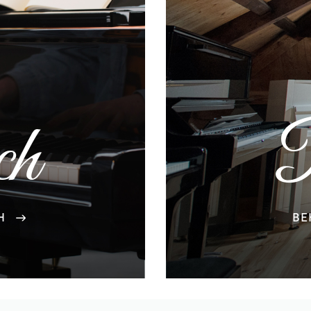
P
ch
BE
H