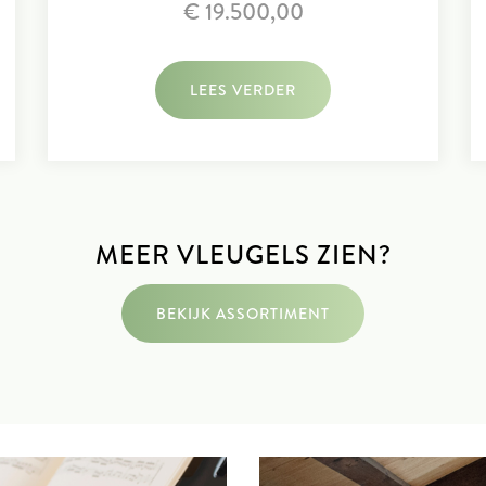
€ 19.500,00
showroom in Assendelft e
KALDENBACH Piano’s &
molen ‘ de Paauw’ - Nau
LEES VERDER
Netherlands | T: +31 (0)23
info@kaldenbachpiano.n
MEER VLEUGELS ZIEN?
BEKIJK ASSORTIMENT