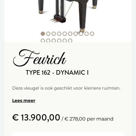
Feurich
TYPE 162 - DYNAMIC I
Deze vleugel is ook geschikt voor kleinere ruimten.
Een klein formaat vleugel met een gebalanceerde
Lees meer
volwassen klank. De vleugel heeft een moderne
maar warme heldere klank met een fantastische
€ 13.900,00
dynamisch bereik! Feurich is gevestigd aan de
/ € 278,00 per maand
Kaiserstraße in Wenen, de stad van de musici. Alles
ademt daar muziek. Feurich werkt met veel